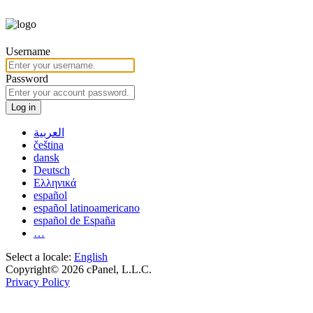
Username
Password
Log in
العربية
čeština
dansk
Deutsch
Ελληνικά
español
español latinoamericano
español de España
…
Select a locale:
English
Copyright© 2026 cPanel, L.L.C.
Privacy Policy